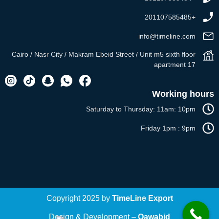
+201107585485
info@timeline.com
Cairo / Nasr City / Makram Ebeid Street / Unit m5 sixth floor
apartment 17
Working hours
Saturday to Thursday: 11am: 10pm
Friday 1pm : 9pm
Copyright 2025 by
TimeLine Export
Design & Development –
Qawabid