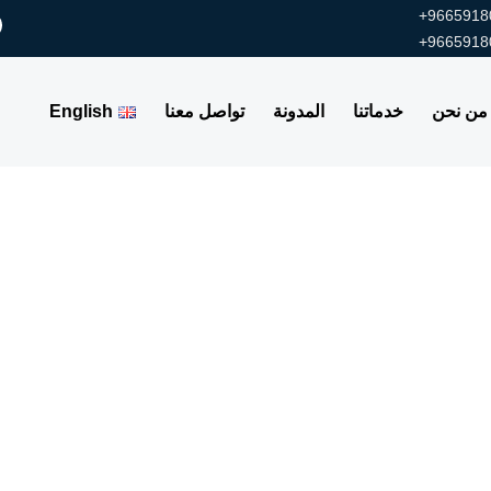
9665918
9665918
من نحن
خدماتنا
المدونة
تواصل معنا
English
ير السلع والموردين الموثوق