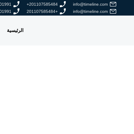
01991+
201107585484+
info@timeline.com
01991+
+201107585484
info@timeline.com
الرئيسية
توف